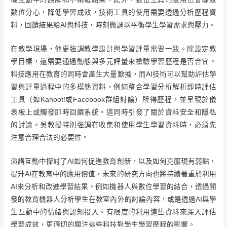
數位分心，降低學習成效，技術工具的使用需要透過分析歷程資
料，回饋結果給AI與科技，時刻微調以平衡學生學習需求與壓力。
在教學現場，他更強調教學設計與學習評量需要一致。除設定教
學目標，還需要通過動態與多元評量來檢驗學習歷程是否合宜。
科技應用在教育的同時會產生大量數據，而AI技術可以幫助評估學
習與評量過程中的多模態資料，例如整合學習分析解析即時評估
工具（如Kahoot!或Facebook群組討論）所得歷程，並呈現於儀
表板上或觸發即時回饋系統。這同時引發了關於資料安全和隱私
的討論。吳教授特別強調在收集和使用學生學習資料時，必須先
注意合理合法的必要性。
演講互動中探討了AI如何促進教育創新，以及如何克服現有弱點，
提升AI在教育中的應用價值，未來的研究方向也將持續著重於利用
AI來分析和改進學習結果。例如機器人與數位學習的結合，透過開
發的教育機器人分析學生在教室內外的討論內容，或是透過AI與學
生互動中的情緒與認知投入。有限度的利用這些資料來深入評估
學習成效，更適切的關注這些科技對學生學習歷程的影響。