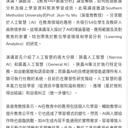
演講，講題為：【教育×AI×數據分析】課堂解碼：如何透過數據
分析及線上學習資料預測學習成效。此場講座邀請Southern
Methodist University的Prof. Jiun-Yu Wu（吳俊育教授），分享關
於人工智慧（AI）在教育領域的應用，共吸引54位學生及教研人
員熱情參與。這場演講深入探討了AI的理論基礎、應用範圍及其對
教育的影響，特別聚焦於數位學習環境和學習分析（Learning
Analytics）的研究。
演講首先介紹了人工智慧的兩大分類：狹義人工智慧（Narrow
AI）和廣義人工智慧（General AI）。狹義AI專注於執行特定任
務，如自動駕駛和語音助理；而廣義AI的目標是開發能處理所有人
類可執行任務的系統，目前仍在爆發性研究階段。人工智慧的基
本能力包括學習（從資訊中獲取知識和規則）、推理（基於規則
得出結論）和自我糾正（進一步優化）。
吳俊育教授表示，AI在教育中的應用包括個人化學習、輔助教學以
提升教育公平性。它也造成了學習模式的變化。然而，AI與人類協
作時也面臨挑戰，如AI生成內容不能適用於實際需求，容易導致人
機互動中的誤解和不精確結果。此外，數位工具的應用也會導致