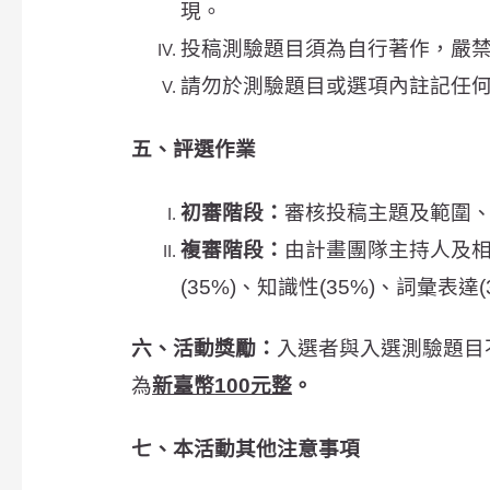
現。
投稿測驗題目須為自行著作，嚴
請勿於測驗題目或選項內註記任
五、評選作業
初審階段：
審核投稿主題及範圍
複審階段：
由計畫團隊主持人及
(35%)、知識性(35%)、詞彙表
六、
活動獎勵：
入選者與入選測驗題目
為
新臺幣
100元整
。
七、本活動其他注意事項