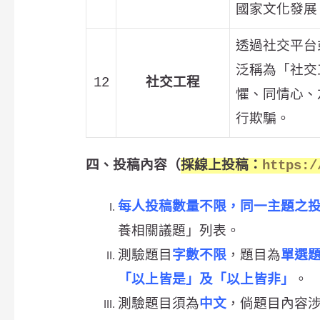
國家文化發展
透過社交平台
泛稱為「社交
12
社交工程
懼、同情心、
行欺騙。
四、投稿內容（
採線上投稿：
https:/
每人投稿數量不限，同一主題之
養相關議題」列表。
測驗題目
字數不限
，題目為
單選
「以上皆是」及「以上皆非」
。
測驗題目須為
中文
，倘題目內容