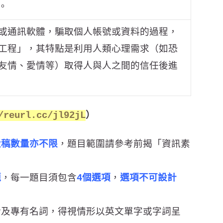
。
或通訊軟體，騙取個人帳號或資料的過程，
工程」，其特點是利用人類心理需求（如恐
友情、愛情等）取得人與人之間的信任後進
/reurl.cc/jl92jL
）
投稿數量亦不限
，題目範圍請參考前揭「資訊素
題
，每一題目須包含
4
個選
項
，
選項不可設計
涉及專有名詞，得視情形以英文單字或字詞呈