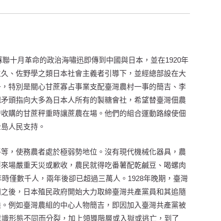
蘇聯十月革命的政治海嘯迅即傳到中國與日本，並在1920年
生久、佐野學之類日本社會主義者引導下，並經總部設在大
子，特別是關心甘蔗寡占事業支配臺灣農村一事的簡吉、李
把矛頭指向大多為日本人所有的製糖會社，希望替臺灣佃農
替收購的甘蔗秤重時讓蔗農在場。他們的組合運動路線使佃
全島人民支持。
平等，使務農者處於極弱勢地位。沒有現代機械化器具，農
要來場嚴重天災或歉收，農民就得吃番薯配乾鹹豆、喝螺肉
年時僅數千人，兩年後卻已超過三萬人。1928年晚期，臺灣
洲之後，日本殖民政府開始大力取締臺灣共產黨員和其追隨
陸。例如臺灣農組的中心人物簡吉，即因加入臺灣共產黨被
意識形態不同而分裂，加上領導階層或入獄或逃亡，到了