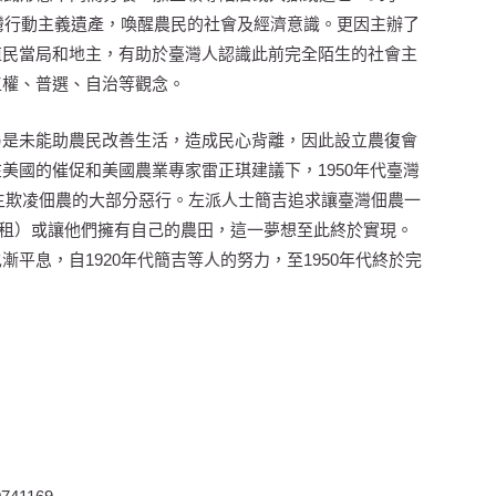
臺灣行動主義遺產，喚醒農民的社會及經濟意識。更因主辦了
殖民當局和地主，有助於臺灣人認識此前完全陌生的社會主
工權、普選、自治等觀念。
乃是未能助農民改善生活，造成民心背離，因此設立農復會
美國的催促和美國農業專家雷正琪建議下，1950年代臺灣
地主欺凌佃農的大部分惡行。左派人士簡吉追求讓臺灣佃農一
五減租）或讓他們擁有自己的農田，這一夢想至此終於實現。
平息，自1920年代簡吉等人的努力，至1950年代終於完