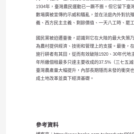
1934年，臺灣農民運動已一蹶不振。但它留下
數場廣被宣傳的示威和騷亂，並在法庭內外對抗
義、西方民主主義、剩餘價值、一天八工時、罷
國民黨被迫遷臺後，認識到它在大陸的最大失策
為農村提供經濟、技術和管理上的支援。最後，在
施行耕者有其田，從而有效破除1920、30年代
年所繳佃租最多只達主要收成的37.5%（三七
臺灣農產量大幅提升，內部長期隱而未發的衝突也漸
成土地改革並奠下經濟基礎。
參考資料