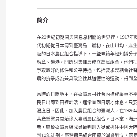
簡介
在20世紀初期國與國息息相關的世界裡，1917年
代初期從日本傳到臺灣島。最初，在山川均、麻
阪的日本農民組合指導下，一些臺籍年輕知識分
應章、趙港，開始糾集佃農成立農民組合。他們
爭取較好的條件和公平待遇，包括要求製糖會社
農的抗爭成為兼具政治性與道德性的運動，得到
當時的日籍地主，在臺灣農村社會內造成嚴重不
民日出即到田裡幹活，通常直到日落才休息。只
湯度日。因此，加入農民組合的臺灣人，在1926
共產黨黨員開始滲入臺灣農民組合。日本拿下滿
者，導致臺灣農組成員遭判刑入獄或逃往中國大
判10年徒刑。臺灣農民組合困擾於派系對立，因