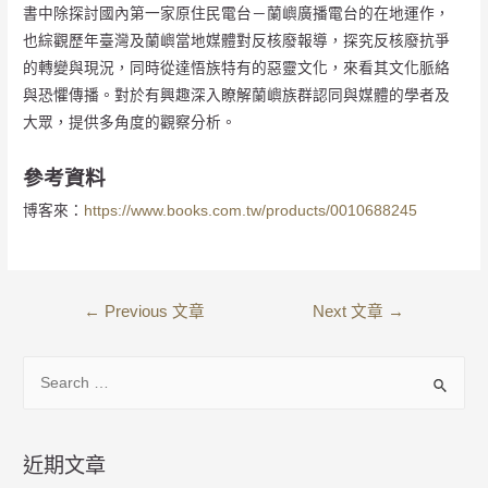
書中除探討國內第一家原住民電台－蘭嶼廣播電台的在地運作，
也綜觀歷年臺灣及蘭嶼當地媒體對反核廢報導，探究反核廢抗爭
的轉變與現況，同時從達悟族特有的惡靈文化，來看其文化脈絡
與恐懼傳播。對於有興趣深入瞭解蘭嶼族群認同與媒體的學者及
大眾，提供多角度的觀察分析。
參考資料
博客來：
https://www.books.com.tw/products/0010688245
←
Previous 文章
Next 文章
→
近期文章