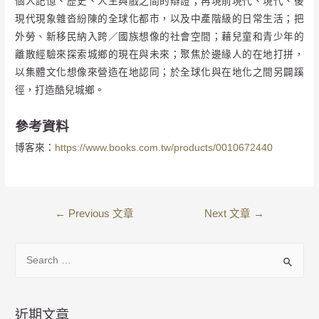
個人記憶、歷史、人生與戲之間的辯證；再現前現代、現代、後
現代現象雜沓紛陳的全球化都市，以及中產階級的日常生活；把
外勞、新移民納入跨／國族想像的社會空間；藉兒童和青少年的
離散經驗來探索城鄉的現在與未來；聚焦於邊緣人的在地打拼，
以集體文化想像來營造在地認同；於全球化與在地化之間另闢蹊
徑，打造酷兒城鄉。
參考資料
博客來：
https://www.books.com.tw/products/0010672440
←
Previous 文章
Next 文章
→
近期文章