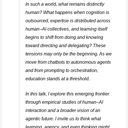
In such a world, what remains distinctly
human? What happens when cognition is
outsourced, expertise is distributed across
human–AI collectives, and learning itself
begins to shift from doing and knowing
toward directing and delegating? These
tensions may only be the beginning. As we
move from chatbots to autonomous agents
and from prompting to orchestration,
education stands at a threshold.
In this talk, I explore this emerging frontier
through empirical studies of human–AI
interaction and a broader vision of an
agentic future. I invite us to think what
learning, agency, and even thinking might