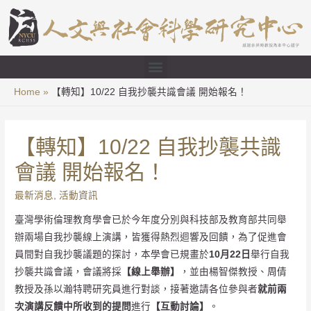
Home
【轉知】10/22 自我抄襲共識會議 開始報名！
【轉知】10/22 自我抄襲共識
會議 開始報名！
最新消息
,
活動資訊
臺灣學術倫理教育學會已於今年度分別與科技部及教育部共同舉
辦兩場自我抄襲線上演講，皆獲得熱烈迴響及回饋，為了促進會
員間對自我抄襲議題的探討，本學會已規畫於
10
月22
日
舉行自我
抄襲共識會議，會議將採
【線上舉辦】
，並由楊智傑教授、周倩
教授及孫以瀚特聘研究員進行對談，接著邀請各位參與者
就
前
兩
次演講反饋中所收到的提問
進行
【互動討論】
。